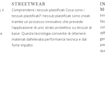
STREETWEAR
I
M
 il
Comprendere i tessuti plastificati Cosa sono i
Inn
tessuti plastificati? I tessuti plastificati sono creati
fa
tramite un processo innovativo che prevede
con
l'applicazione di uno strato protettivo su tessuti di
dif
le
base. Questa tecnologia consente di ottenere
gen
materiali dall’elevata performance tecnica e dal
per
forte impatto
que